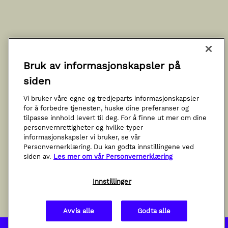
Bruk av informasjonskapsler på
siden
Vi bruker våre egne og tredjeparts informasjonskapsler
for å forbedre tjenesten, huske dine preferanser og
Vokser AS
Org. nr. 919 653 477
Kongsberg
Notodden
tilpasse innhold levert til deg. For å finne ut mer om dine
Kontakt oss
personvernrettigheter og hvilke typer
Personvern og sikkerhet
informasjonskapsler vi bruker, se vår
Personvernerklæring. Du kan godta innstillingene ved
Innstillinger for informasjonskapsler
siden av.
Les mer om vår Personvernerklæring
Følg oss på LinkedIn
Innstillinger
Avvis alle
Godta alle